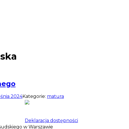
lska
nego
eśnia 2024
Kategorie:
matura
Deklaracja dostępności
iłsudskiego w Warszawie