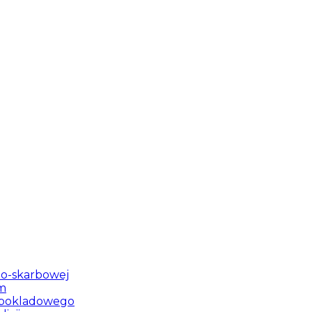
lno-skarbowej
ym
u pokladowego