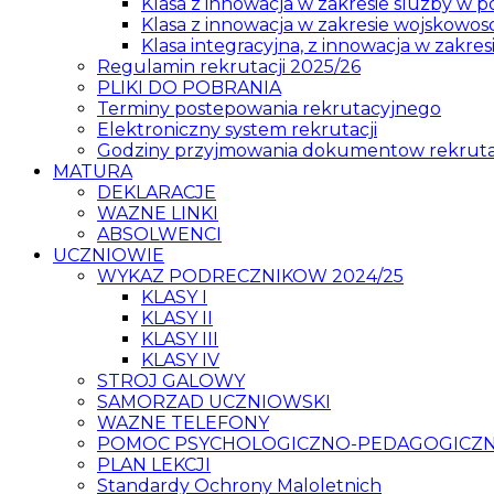
Klasa z innowacja w zakresie sluzby w pol
Klasa z innowacja w zakresie wojskowosc
Klasa integracyjna, z innowacja w zakres
Regulamin rekrutacji 2025/26
PLIKI DO POBRANIA
Terminy postepowania rekrutacyjnego
Elektroniczny system rekrutacji
Godziny przyjmowania dokumentow rekrut
MATURA
DEKLARACJE
WAZNE LINKI
ABSOLWENCI
UCZNIOWIE
WYKAZ PODRECZNIKOW 2024/25
KLASY I
KLASY II
KLASY III
KLASY IV
STROJ GALOWY
SAMORZAD UCZNIOWSKI
WAZNE TELEFONY
POMOC PSYCHOLOGICZNO-PEDAGOGICZNA
PLAN LEKCJI
Standardy Ochrony Maloletnich