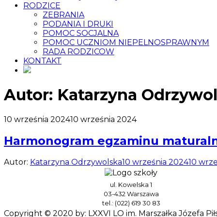
RODZICE
ZEBRANIA
PODANIA I DRUKI
POMOC SOCJALNA
POMOC UCZNIOM NIEPELNOSPRAWNYM
RADA RODZICOW
KONTAKT
Autor:
Katarzyna Odrzywo
10 września 2024
10 września 2024
Harmonogram egzaminu matural
Autor:
Katarzyna Odrzywolska
10 września 2024
10 wrz
ul. Kowelska 1
03-432 Warszawa
tel.: (022) 619 30 83
Copyright © 2020 by: LXXVI LO im. Marszałka Józefa P