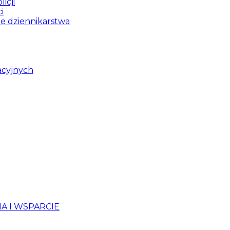
icji
i
ie dziennikarstwa
acyjnych
 I WSPARCIE