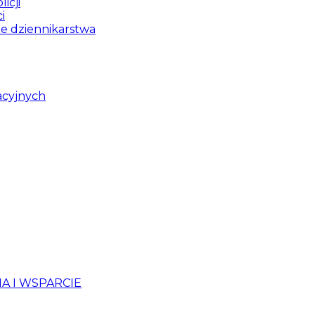
icji
i
ie dziennikarstwa
acyjnych
 I WSPARCIE