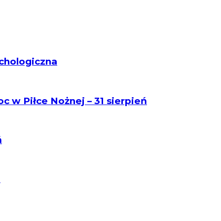
chologiczna
c w Piłce Nożnej – 31 sierpień
ń
5