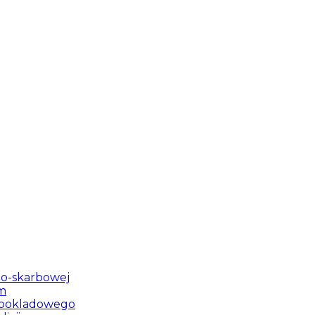
lno-skarbowej
ym
u pokladowego