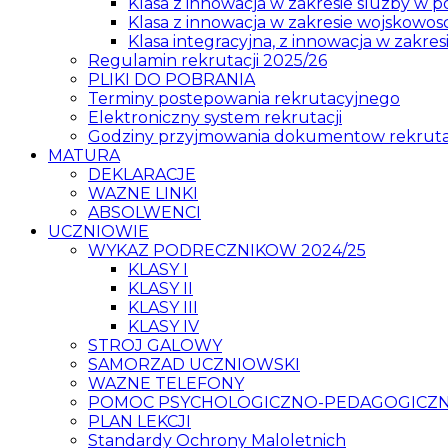
Klasa z innowacja w zakresie sluzby w pol
Klasa z innowacja w zakresie wojskowosc
Klasa integracyjna, z innowacja w zakres
Regulamin rekrutacji 2025/26
PLIKI DO POBRANIA
Terminy postepowania rekrutacyjnego
Elektroniczny system rekrutacji
Godziny przyjmowania dokumentow rekrut
MATURA
DEKLARACJE
WAZNE LINKI
ABSOLWENCI
UCZNIOWIE
WYKAZ PODRECZNIKOW 2024/25
KLASY I
KLASY II
KLASY III
KLASY IV
STROJ GALOWY
SAMORZAD UCZNIOWSKI
WAZNE TELEFONY
POMOC PSYCHOLOGICZNO-PEDAGOGICZNA
PLAN LEKCJI
Standardy Ochrony Maloletnich